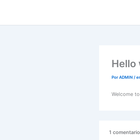
Ir
al
contenido
Hello
Por
ADMIN
/
e
Welcome to W
1 comentario