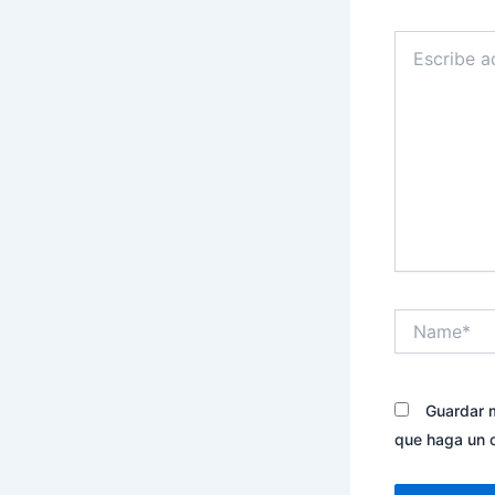
Escribe
aquí...
Name*
Guardar m
que haga un 