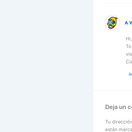
A 
Hi
To
vi
Co
R
Deja un 
Tu direcció
están marc